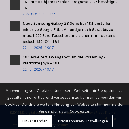
1&1 mit Halbjahreszahlen, Prognose 2026 bestätigt –
1&1
7. August 2026 - 3:19
Neue Samsung Galaxy Z8-Serie bei 1&1 bestellen –
inklusive Google Fitbit Air und je nach Gerät bis zu
max. 1.000 Euro Tauschprämie sichern, mindestens
jedoch 150,-€* – 1&1
22. Juli 2026 - 19:17
1&1 erweitert TV-Angebot um die Streaming-
Plattform Joyn – 1&1
22. Juli 2026 - 19:17
Verwendung von Cookies: Um unsere Webseite für Sie optimal zu
gestalten und fortlaufend verbessern zu können, verwenden wir
Cookies. Durch die weitere Nutzung der Webseite stimmen Sie der
Verwendung von Cookies zu.
©2019
M2 digital solution UG
-
powered by Enfold WordPress Theme
Einverstanden
Privatsphären-Einstellungen
Datenschutzerklärung
Impressum