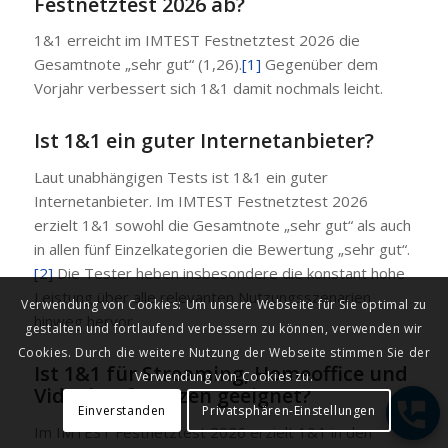
Festnetztest 2026 ab?
1&1 erreicht im IMTEST Festnetztest 2026 die
Gesamtnote „sehr gut“ (1,26).
[1]
Gegenüber dem
Vorjahr verbessert sich 1&1 damit nochmals leicht.
Ist 1&1 ein guter Internetanbieter?
Laut unabhängigen Tests ist 1&1 ein guter
Internetanbieter. Im IMTEST Festnetztest 2026
erzielt 1&1 sowohl die Gesamtnote „sehr gut“ als auch
in allen fünf Einzelkategorien die Bewertung „sehr gut“.
[2]
Die Tester heben insbesondere die konstant hohe
Leistung über alle relevanten Nutzungsszenarien
Verwendung von Cookies: Um unsere Webseite für Sie optimal zu
hinweg hervor.
gestalten und fortlaufend verbessern zu können, verwenden wir
Cookies. Durch die weitere Nutzung der Webseite stimmen Sie der
Ist 1&1 für Streaming, Homeoffice und
Verwendung von Cookies zu.
Videokonferenzen geeignet?
Einverstanden
Privatsphären-Einstellungen
Im IMTEST Festnetztest 2026 erzielt 1&1 in den