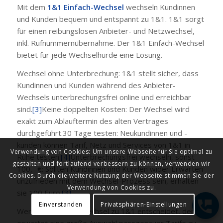
Mit dem
1&1 Einfach-Wechsel
wechseln Kundinnen
und Kunden bequem und entspannt zu 1&1. 1&1 sorgt
für einen reibungslosen Anbieter- und Netzwechsel,
inkl. Rufnummernübernahme. Der 1&1 Einfach-Wechsel
bietet für jede Wechselhürde eine Lösung.
Wechsel ohne Unterbrechung: 1&1 stellt sicher, dass
Kundinnen und Kunden während des Anbieter-
Wechsels unterbrechungsfrei online und erreichbar
sind.
[3]
Keine doppelten Kosten: Der Wechsel wird
exakt zum Ablauftermin des alten Vertrages
durchgeführt.30 Tage testen: Neukundinnen und -
kunden können Tarif, Netz und Services von 1&1 in
Verwendung von Cookies: Um unsere Webseite für Sie optimal zu
Ruhe testen.
[4]
Unterbrechungsfrei wechseln, sonst
gestalten und fortlaufend verbessern zu können, verwenden wir
100,- €: Sollten Kundinnen und Kunden wider Erwarten
Cookies. Durch die weitere Nutzung der Webseite stimmen Sie der
unzufrieden mit dem Wechsel-Prozess sein, erhalten
Verwendung von Cookies zu.
sie 100 Euro.
[3]
Einverstanden
Privatsphären-Einstellungen
Wer sich für einen Wechsel zu 1&1 entscheidet, den
erwartet eine große Auswahl passgenauer Tarife zu