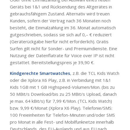
Geräts bei 1&1 und Rücksendung des Altgerätes in
gebrauchsfähigem Zustand. Alternativ wird treuen
Kunden, sofern der Vertrag nach 36 Monaten noch
besteht, die Einmalzahlung im 36. Monat automatisch
gutgeschrieben, sodass sie sich auf 0,– € reduziert
(Geräterückgabe hierfür nicht erforderlich). Gratis
Surfen gilt nicht für Sonder- und Premiumdienste. Eine
Nutzung der Datenflatrate für Voice over IP ist nicht
gestattet. Bereitstellungspreis je 39,90 €.
Kindgerechte Smartwatches
, z.B. die TCL Kids Watch
oder die Xplora X6 Play, z.B. in Verbindung mit 1&1
Kids 1GB mit 1 GB Highspeed-Volumen/Mon. (bis zu
50 MBit/s Download/bis zu 25 MBit/s Upload, danach
je max. 64 kBit/s) für 7,99 €/Mon. (TCL Kids Watch)
bzw. 9,99 €/Monat (Xplora X6 Play). Telefonie/SMS:
100 Freieinheiten für Telefon-Minuten und/oder SMS
pro Monat in alle Fest- und Mobilfunknetze innerhalb
Deutschlands, des EU-Auslands und aus EU nach