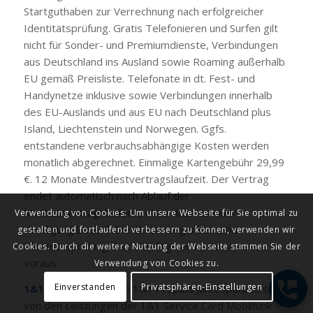
Startguthaben zur Verrechnung nach erfolgreicher
Identitätsprüfung. Gratis Telefonieren und Surfen gilt
nicht für Sonder- und Premiumdienste, Verbindungen
aus Deutschland ins Ausland sowie Roaming außerhalb
EU gemäß Preisliste. Telefonate in dt. Fest- und
Handynetze inklusive sowie Verbindungen innerhalb
des EU-Auslands und aus EU nach Deutschland plus
Island, Liechtenstein und Norwegen. Ggfs.
entstandene verbrauchsabhängige Kosten werden
monatlich abgerechnet. Einmalige Kartengebühr 29,99
€. 12 Monate Mindestvertragslaufzeit. Der Vertrag
endet automatisch nach Ablauf der
Mindestvertragslaufzeit, ohne dass es einer
Verwendung von Cookies: Um unsere Webseite für Sie optimal zu
Kündigung bedarf. Die Aktivierung setzt eine
gestalten und fortlaufend verbessern zu können, verwenden wir
Identitätsprüfung durch Vorlage eines Ausweises
Cookies. Durch die weitere Nutzung der Webseite stimmen Sie der
voraus.
Verwendung von Cookies zu.
Einverstanden
Privatsphären-Einstellungen
1&1 Service
Card
: Die 1&1 Prepaid Jahrespakete sind
von den Leistungen der 1&1 Service Card Mobilfunk