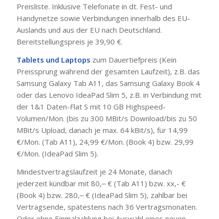
Preisliste. Inklusive Telefonate in dt. Fest- und
Handynetze sowie Verbindungen innerhalb des EU-
Auslands und aus der EU nach Deutschland.
Bereitstellungspreis je 39,90 €.
Tablets und Laptops
zum Dauertiefpreis (Kein
Preissprung während der gesamten Laufzeit), z.B. das
Samsung Galaxy Tab A11, das Samsung Galaxy Book 4
oder das Lenovo IdeaPad Slim 5, z.B. in Verbindung mit
der 1&1 Daten-Flat S mit 10 GB Highspeed-
Volumen/Mon. (bis zu 300 MBit/s Download/bis zu 50
MBit/s Upload, danach je max. 64 kBit/s), für 14,99
€/Mon. (Tab A11), 24,99 €/Mon. (Book 4) bzw. 29,99
€/Mon. (IdeaPad Slim 5).
Mindestvertragslaufzeit je 24 Monate, danach
jederzeit kündbar mit 80,‒
€ (Tab A11) bzw. xx,- €
(Book 4) bzw. 280,‒ € (IdeaPad Slim 5), zahlbar bei
Vertragsende, spätestens nach 36 Vertragsmonaten.
Oder ohne Einmalzahlung bei Auswahl eines neuen