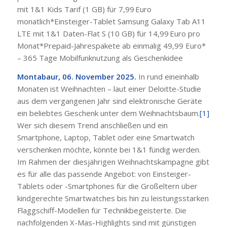
mit 1&1 Kids Tarif (1 GB) für 7,99 Euro
monatlich*Einsteiger-Tablet Samsung Galaxy Tab A11
LTE mit 1&1 Daten-Flat S (10 GB) für 14,99 Euro pro
Monat*Prepaid-Jahrespakete ab einmalig 49,99 Euro*
– 365 Tage Mobilfunknutzung als Geschenkidee
Montabaur, 06. November 2025.
In rund eineinhalb
Monaten ist Weihnachten – laut einer Deloitte-Studie
aus dem vergangenen Jahr sind elektronische Geräte
ein beliebtes Geschenk unter dem Weihnachtsbaum.
[1]
Wer sich diesem Trend anschließen und ein
Smartphone, Laptop, Tablet oder eine Smartwatch
verschenken möchte, könnte bei 1&1 fündig werden.
Im Rahmen der diesjährigen Weihnachtskampagne gibt
es für alle das passende Angebot: von Einsteiger-
Tablets oder -Smartphones für die Großeltern über
kindgerechte Smartwatches bis hin zu leistungsstarken
Flaggschiff-Modellen für Technikbegeisterte. Die
nachfolgenden X-Mas-Highlights sind mit günstigen