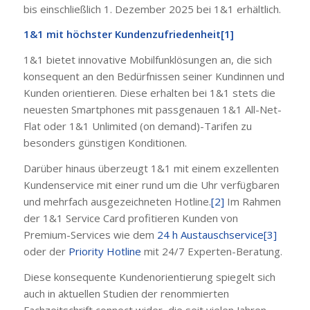
bis einschließlich 1. Dezember 2025 bei 1&1 erhältlich.
1&1 mit höchster Kundenzufriedenheit
[
1
]
1&1 bietet innovative Mobilfunklösungen an, die sich
konsequent an den Bedürfnissen seiner Kundinnen und
Kunden orientieren. Diese erhalten bei 1&1 stets die
neuesten Smartphones mit passgenauen 1&1 All-Net-
Flat oder 1&1 Unlimited (on demand)-Tarifen zu
besonders günstigen Konditionen.
Darüber hinaus überzeugt 1&1 mit einem exzellenten
Kundenservice mit einer rund um die Uhr verfügbaren
und mehrfach ausgezeichneten Hotline.
[2]
Im Rahmen
der 1&1 Service Card profitieren Kunden von
Premium-Services wie dem
24 h Austauschservice
[3]
oder der
Priority Hotline
mit 24/7 Experten-Beratung.
Diese konsequente Kundenorientierung spiegelt sich
auch in aktuellen Studien der renommierten
Fachzeitschrift connect wider, die seit vielen Jahren