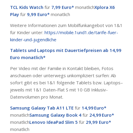
TCL Kids Watch
für
7,99 Euro*
monatlich
Xplora X6
Play
für
9,99 Euro*
monatlich
Weitere Informationen zum Mobilfunkangebot von 1&1
für Kinder unter:
https://mobile.1und1.de/tarife-fuer-
kinder-und-jugendliche
Tablets und Laptops mit Dauertiefpreisen ab 14,99
Euro monatlich*
Per Video mit der Familie in Kontakt bleiben, Fotos
anschauen oder unterwegs unkompliziert surfen: Ab
sofort gibt es bei 1&1 folgende Tablets bzw. Laptops–
jeweils mit 1&1 Daten-Flat S mit 10 GB Inklusiv-
Datenvolumen pro Monat.
Samsung Galaxy Tab A11 LTE
für
14,99 Euro*
monatlich
Samsung Galaxy Book 4
für
24,99 Euro*
monatlich
Lenovo IdeaPad Slim 5
für
29,99 Euro*
monatlich