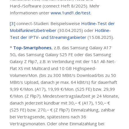
Hard-/Software (connect Heft 8/2025). Mehr
Informationen unter
www.1und1.de/test
.
[3]
connect-Studien: Beispielsweise
Hotline-Test der
Mobilfunknetzbetreiber
(30.04.2025) oder
Hotline-
Test der IPTV- und Streaminganbieter
(15.08.2025).
*
Top-Smartphones
, z.B. das Samsung Galaxy A17
5G, das Samsung Galaxy S25 FE oder das Samsung
Galaxy Z Flip7, z.B. in Verbindung mit der 1&1 All-Net-
Flat XS mit Multicard und 10 GB Highspeed-
Volumen/Mon. (bis zu 300 MBit/s Download/bis zu 50
MBit/s Upload, danach je max. 64 kBit/s) für dauerhaft
9,99 €/Mon. (A17), 19,99 €/Mon. (S25 FE) bzw. 29,99
€/Mon. (Z Flip7). Mindestvertragslaufzeit je 24 Monate,
danach jederzeit kündbar mit 30,‒ € (A17), 150,‒ €
(S25 FE) bzw. 270,‒ € (Z Flip7) Einmalzahlung, zahlbar
bei Vertragsende, spätestens nach 36
Vertragsmonaten. Oder ohne Einmalzahlung bei