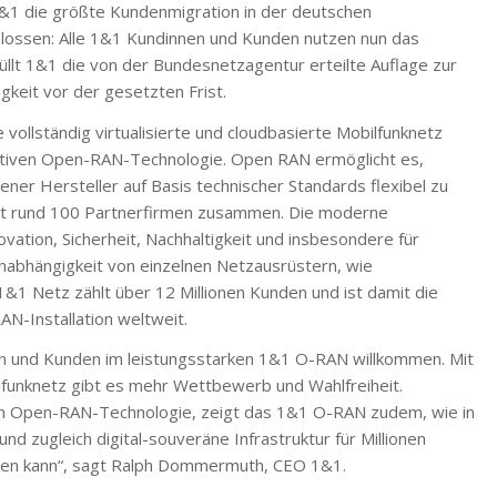
&1 die größte Kundenmigration in der deutschen
lossen: Alle 1&1 Kundinnen und Kunden nutzen nun das
llt 1&1 die von der Bundesnetzagentur erteilte Auflage zur
keit vor der gesetzten Frist.
vollständig virtualisierte und cloudbasierte Mobilfunknetz
ativen Open-RAN-Technologie. Open RAN ermöglicht es,
er Hersteller auf Basis technischer Standards flexibel zu
mit rund 100 Partnerfirmen zusammen. Die moderne
ovation, Sicherheit, Nachhaltigkeit und insbesondere für
Unabhängigkeit von einzelnen Netzausrüstern, wie
&1 Netz zählt über 12 Millionen Kunden und ist damit die
N-Installation weltweit.
n und Kunden im leistungsstarken 1&1 O-RAN willkommen. Mit
funknetz gibt es mehr Wettbewerb und Wahlfreiheit.
en Open-RAN-Technologie, zeigt das 1&1 O-RAN zudem, wie in
nd zugleich digital-souveräne Infrastruktur für Millionen
ehen kann“, sagt Ralph Dommermuth, CEO 1&1.