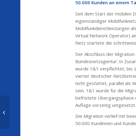
50.000 Kunden an einem Ta
Seit dem Start der mobilen 
eigenständiger Mobilfunknet
Mobilfunkdienstleistungen 
Virtual Network Operator) a
Netz startete die schrittwe
Der Abschluss der Migration 
Bundesnetzagentur: In Zusa
wurde 1&1 verpflichtet, bis
vierter deutscher Netzbetrei
nicht gestattet, parallel al
sein. 1&1 wurde für die Migr
befristete Übergangsphase e
Auflage vorzeitig umgesetzt
Für jeden das passende
Weihnachtsgeschenk – jetzt bei 1&1
Die Migration verlief mit be
– 1&...
50.000 Kundinnen und Kunde