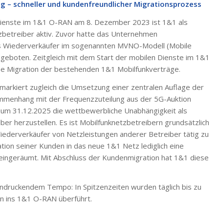
g – schneller und kundenfreundlicher Migrationsprozess
Dienste im 1&1 O-RAN am 8. Dezember 2023 ist 1&1 als
zbetreiber aktiv. Zuvor hatte das Unternehmen
als Wiederverkäufer im sogenannten MVNO-Modell (Mobile
ngeboten. Zeitgleich mit dem Start der mobilen Dienste im 1&1
ise Migration der bestehenden 1&1 Mobilfunkverträge.
markiert zugleich die Umsetzung einer zentralen Auflage der
mmenhang mit der Frequenzzuteilung aus der 5G-Auktion
 zum 31.12.2025 die wettbewerbliche Unabhängigkeit als
ber herzustellen. Es ist Mobilfunknetzbetreibern grundsätzlich
s Wiederverkäufer von Netzleistungen anderer Betreiber tätig zu
ation seiner Kunden in das neue 1&1 Netz lediglich eine
ingeräumt. Mit Abschluss der Kundenmigration hat 1&1 diese
.
eindruckendem Tempo: In Spitzenzeiten wurden täglich bis zu
n ins 1&1 O-RAN überführt.